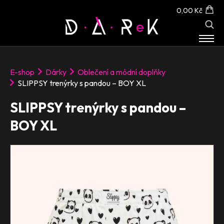
0,00 Kč
E-SHOP
E-shop
Dárky
Oblečení a módní doplňky
O NÁS
SLIPPSY trenýrky s pandou – BOY XL
KONTAKT
SLIPPSY trenýrky s pandou –
BOY XL