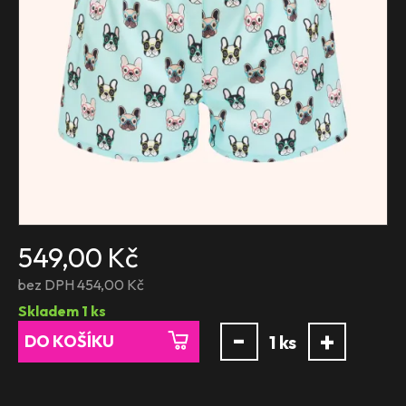
549,00 Kč
bez DPH 454,00 Kč
Skladem
1
ks
-
+
DO KOŠÍKU
1
ks