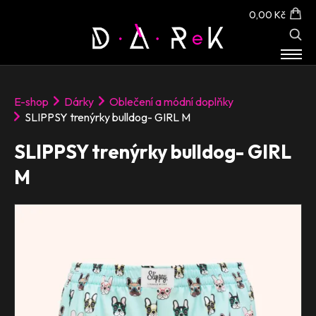
0,00 Kč
E-SHOP
E-shop
Dárky
Oblečení a módní doplňky
O NÁS
SLIPPSY trenýrky bulldog- GIRL M
KONTAKT
SLIPPSY trenýrky bulldog- GIRL
M