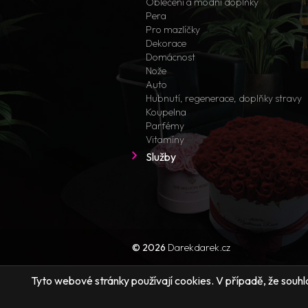
Oblečení a módní doplňky
Pera
Pro mazlíčky
Dekorace
Domácnost
Nože
Auto
Hubnutí, regenerace, doplňky stravy
Koupelna
Parfémy
Vitamíny
Služby
© 2026
Darekdarek.cz
Tyto webové stránky používají cookies. V případě, že souhlas