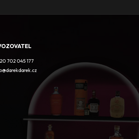
VOZOVATEL
20 702 045 177
fo@darekdarek.cz