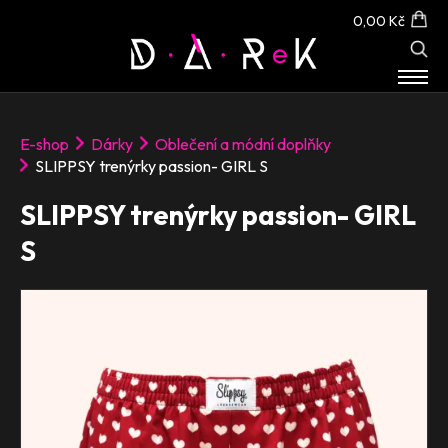
0,00 Kč
E-SHOP
E-shop
Dárky
Oblečení a módní doplňky
O NÁS
SLIPPSY trenýrky passion- GIRL S
KONTAKT
SLIPPSY trenýrky passion- GIRL
S