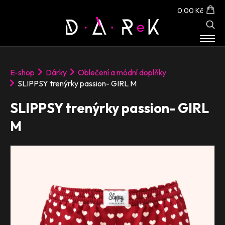
0,00 Kč
E-SHOP
E-shop
Dárky
Oblečení a módní doplňky
O NÁS
SLIPPSY trenýrky passion- GIRL M
KONTAKT
SLIPPSY trenýrky passion- GIRL
M