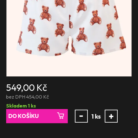
549,00 Kč
bez DPH 454,00 Kč
Skladem
1
ks
-
+
DO KOŠÍKU
1
ks