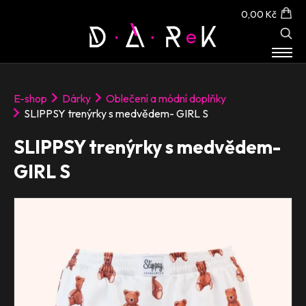
0,00 Kč
E-SHOP
E-shop
Dárky
Oblečení a módní doplňky
O NÁS
SLIPPSY trenýrky s medvědem- GIRL S
KONTAKT
SLIPPSY trenýrky s medvědem-
GIRL S