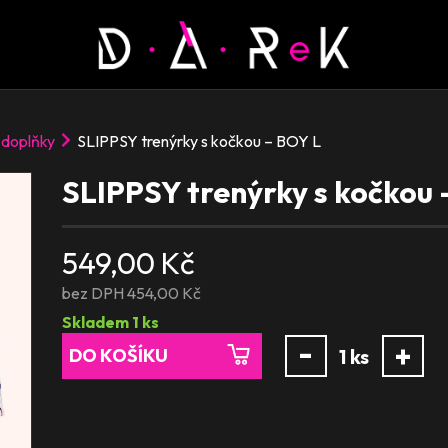
 doplňky
SLIPPSY trenýrky s kočkou – BOY L
SLIPPSY trenýrky s kočkou 
549,00 Kč
bez DPH 454,00 Kč
Skladem
1
ks
-
+
DO KOŠÍKU
1
ks