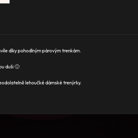
chvíle díky pohodlným párovým trenkám.
u duši 🙂
eodolatelně lehoučké dámské trenýrky.