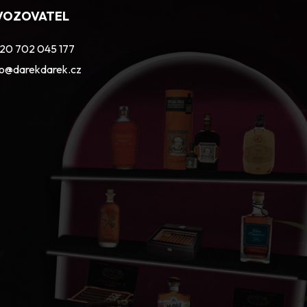
VOZOVATEL
20 702 045 177
fo@darekdarek.cz