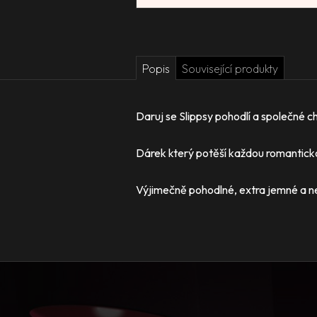
Popis
Související produkty
Daruj se Slippsy pohodlí a společné 
Dárek který potěší každou romanticko
Výjimečně pohodlné, extra jemné a n