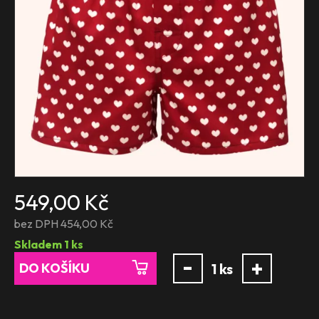
549,00 Kč
bez DPH 454,00 Kč
Skladem
1
ks
-
+
DO KOŠÍKU
1
ks