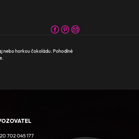
 čaj nebo horkou čokoládu. Pohodlné
e.
VOZOVATEL
20 702 045 177