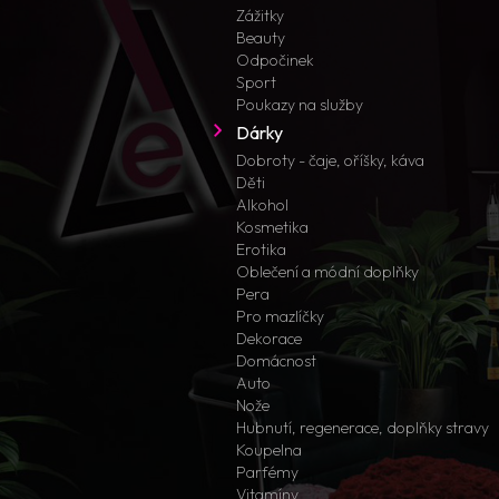
Zážitky
Beauty
Odpočinek
Sport
Poukazy na služby
Dárky
Dobroty - čaje, oříšky, káva
Děti
Alkohol
Kosmetika
Erotika
Oblečení a módní doplňky
Pera
Pro mazlíčky
Dekorace
Domácnost
Auto
Nože
Hubnutí, regenerace, doplňky stravy
Koupelna
Parfémy
Vitamíny