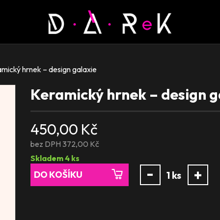
mický hrnek – design galaxie
Keramický hrnek – design g
450,00 Kč
bez DPH 372,00 Kč
Skladem
4
ks
-
+
DO KOŠÍKU
1
ks