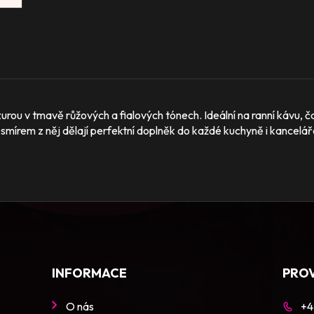
zurou v tmavě růžových a fialových tónech. Ideální na ranní kávu,
vesmírem z něj dělají perfektní doplněk do každé kuchyně i kancelář
INFORMACE
PRO
O nás
+4