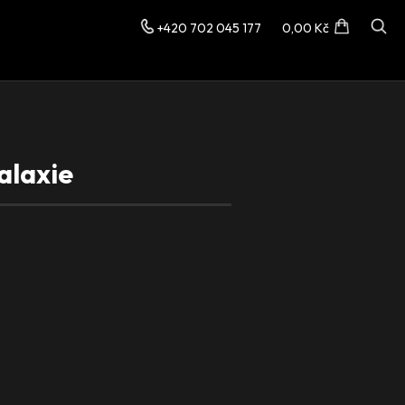
+420 702 045 177
0,00 Kč
alaxie