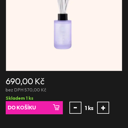
690,00 Kč
bez DPH 570,00 Kč
Skladem
1
ks
-
+
DO KOŠÍKU
1
ks