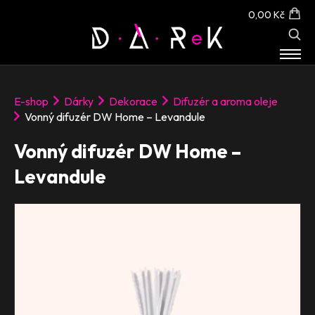
0,00 Kč
E-SHOP
E-shop
Dárky
Dekorace
Difuzér a aroma oleje
O NÁS
Vonný difuzér DW Home – Levandule
KONTAKT
Vonný difuzér DW Home –
Levandule