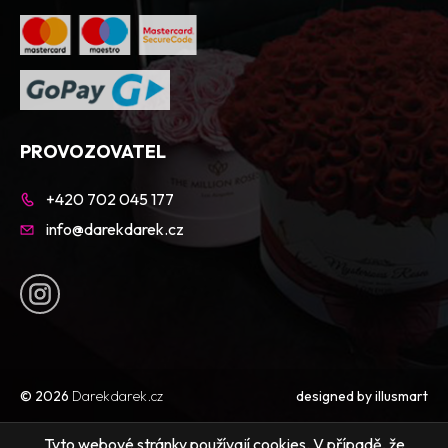
PROVOZOVATEL
+420 702 045 177
info@darekdarek.cz
© 2026
Darekdarek.cz
designed by
illusmart
Tyto webové stránky používají cookies. V případě, že