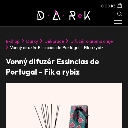
0,00 Kč
E-SHOP
E-shop
Dárky
Dekorace
Difuzér a aroma oleje
O NÁS
Vonný difuzér Essincias de Portugal – Fík a rybíz
KONTAKT
Vonný difuzér Essincias de
Portugal – Fík a rybíz