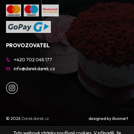
PROVOZOVATEL
+420 702 045 177
info@darekdarek.cz
© 2026
Darekdarek.cz
designed by
illusmart
Tyto webové stránky používají cookies. V případě, že