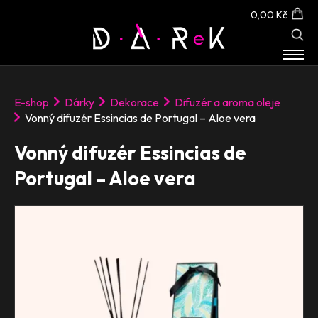
0,00 Kč
E-SHOP
E-shop
Dárky
Dekorace
Difuzér a aroma oleje
O NÁS
Vonný difuzér Essincias de Portugal – Aloe vera
KONTAKT
Vonný difuzér Essincias de
Portugal – Aloe vera