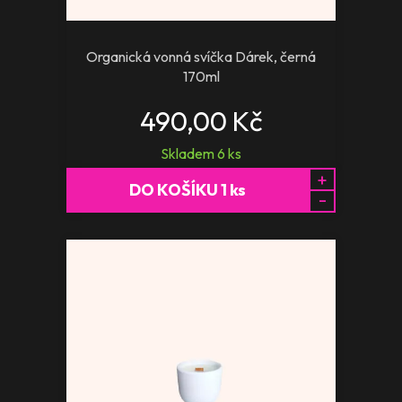
Organická vonná svíčka Dárek, černá
170ml
490,00 Kč
Skladem
6
ks
+
DO KOŠÍKU
1
ks
-