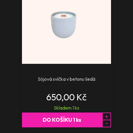
Sójová svíčka v betonu šedá
650,00 Kč
Skladem
1
ks
+
DO KOŠÍKU
1
ks
-