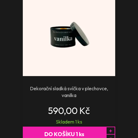
Dekorační sladká svíčka v plechovce,
vanilka
590,00 Kč
Skladem
1
ks
+
DO KOŠÍKU
1
ks
-