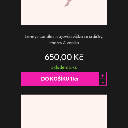
Lennys candles, sojová svíčka se srdíčky,
cherry & vanilla
650,00 Kč
Skladem
5
ks
+
DO KOŠÍKU
1
ks
-