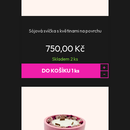
Sójová svíčka s květinami na povrchu
750,00 Kč
Skladem
2
ks
+
DO KOŠÍKU
1
ks
-