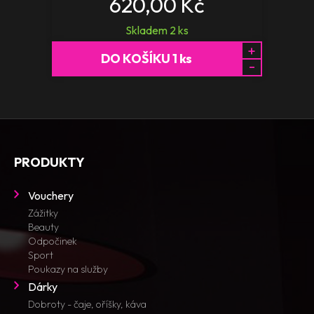
620,00 Kč
Skladem
2
ks
+
DO KOŠÍKU
1
ks
-
PRODUKTY
Vouchery
Zážitky
Beauty
Odpočinek
Sport
Poukazy na služby
Dárky
Dobroty - čaje, oříšky, káva