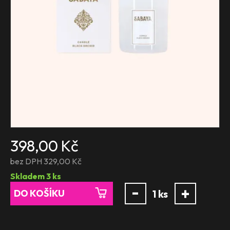
398,00 Kč
bez DPH 329,00 Kč
Skladem
3
ks
-
+
DO KOŠÍKU
1
ks