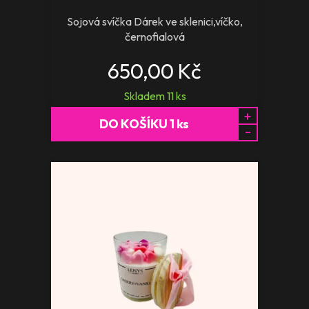
Sojová svíčka Dárek ve sklenici,víčko,
černofialová
650,00 Kč
Skladem
11
ks
+
DO KOŠÍKU
1
ks
-