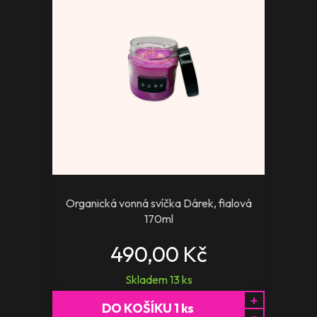
Organická vonná svíčka Dárek, fialová
170ml
490,00 Kč
Skladem
13
ks
+
DO KOŠÍKU
1
ks
-