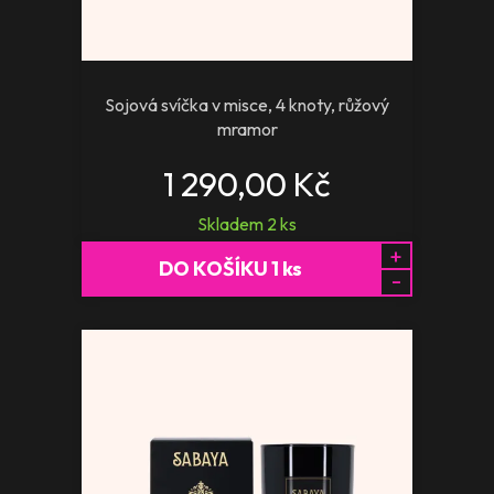
Sojová svíčka v misce, 4 knoty, růžový
mramor
1 290,00 Kč
Skladem
2
ks
+
DO KOŠÍKU
1
ks
-