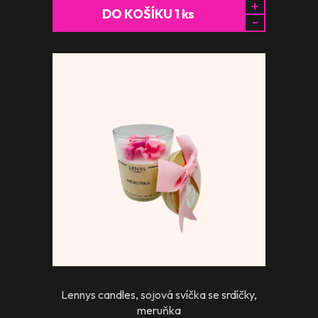
+
DO KOŠÍKU
1
ks
-
Lennys candles, sojová svíčka se srdíčky,
meruňka