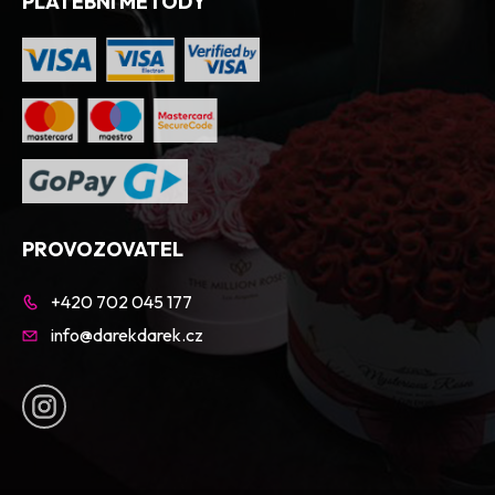
PLATEBNÍ METODY
PROVOZOVATEL
+420 702 045 177
info@darekdarek.cz