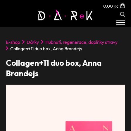
0,00 Kč
E-SHOP
E-shop
Dárky
Hubnutí, regenerace, doplňky stravy
O NÁS
Collagen+11 duo box, Anna Brandejs
KONTAKT
Collagen+11 duo box, Anna
Brandejs