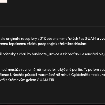
dle originální receptury s 21% obsahem mořských řas GUAM a vy
svému tepelnému efektu podporuje kožní mikrocirkulaci.
 výtažky z chaluhy bublinaté, jírovce a z břečťanu, esenciální olej
mocí masáže rovnoměrně naneste na kýžené partie. Ty potom zaba
innost. Nechte působit maximálně 45 minut. Opláchněte teplou vo
završit Krémovým gelem GUAM FIR.