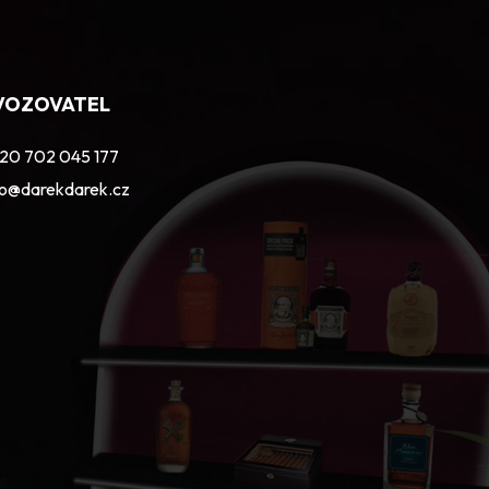
VOZOVATEL
20 702 045 177
fo@darekdarek.cz