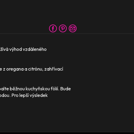
užívá výhod vzdáleného
e z oregana a citrónu, zahřívací
lte běžnou kuchyňskou fólií. Bude
dou. Pro lepší výsledek