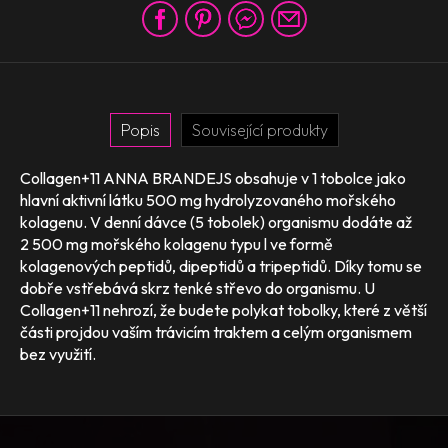
Popis
Související produkty
Collagen+11 ANNA BRANDEJS obsahuje v 1 tobolce jako
hlavní aktivní látku 500 mg hydrolyzovaného mořského
kolagenu. V denní dávce (5 tobolek) organismu dodáte až
2 500 mg mořského kolagenu typu l ve formě
kolagenových peptidů, dipeptidů a tripeptidů. Díky tomu se
dobře vstřebává skrz tenké střevo do organismu. U
Collagen+11 nehrozí, že budete polykat tobolky, které z větší
části projdou vaším trávicím traktem a celým organismem
bez využití.