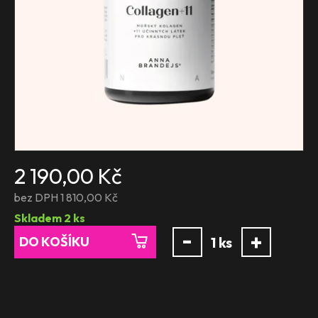
2 190,00 Kč
bez DPH 1 810,00 Kč
Skladem
2
ks
-
+
DO KOŠÍKU
1
ks