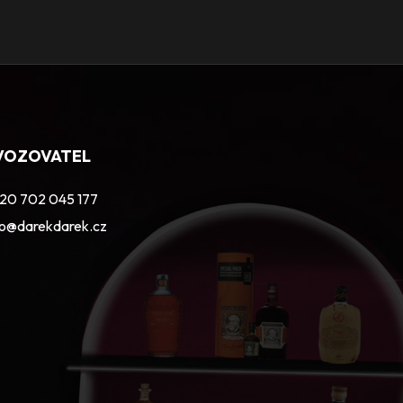
VOZOVATEL
20 702 045 177
fo@darekdarek.cz