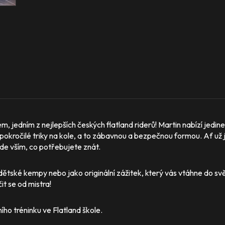
, jedním z nejlepších českých flatland riderů! Martin nabízí jedi
i pokročilé triky na kole, a to zábavnou a bezpečnou formou. Ať už j
de vším, co potřebujete znát.
dětské kempy nebo jako originální zážitek, který vás vtáhne do svět
it se od mistra!
ího tréninku ve Flatland škole.