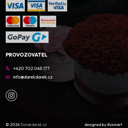
PROVOZOVATEL
+420 702 045 177
info@darekdarek.cz
© 2026
Darekdarek.cz
designed by
illusmart