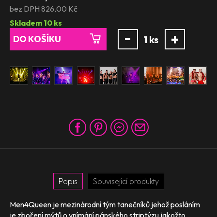
bez DPH 826,00 Kč
Skladem
10
ks
-
+
DO KOŠÍKU
1
ks
Popis
Související produkty
Men4Queen je mezinárodní tým tanečníků jehož posláním
je zboření mýtů o vnímání pánského striptýzu jakožto