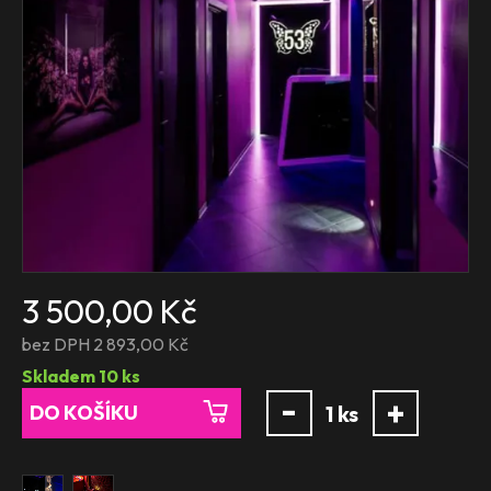
3 500,00 Kč
bez DPH 2 893,00 Kč
Skladem
10
ks
-
+
DO KOŠÍKU
1
ks