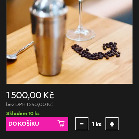
1 500,00 Kč
bez DPH 1 240,00 Kč
Skladem
10
ks
-
+
DO KOŠÍKU
1
ks