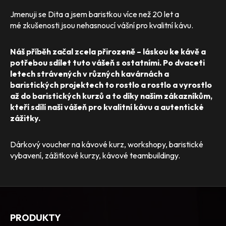
Jmenuji se Dita a jsem baristkou více než 20 let a
mé zkušenosti jsou nehasnoucí vášní pro kvalitní kávu.
Náš příběh začal zcela přirozeně – láskou ke kávě a
potřebou sdílet tuto vášeň s ostatními. Po dvaceti
letech strávených v různých kavárnách a
baristických projektech to rostlo a rostlo a vyrostlo
až do baristických kurzů a to díky našim zákazníkům,
kteří sdílí naši vášeň pro kvalitní kávu a autentické
zážitky.
Dárkový voucher na kávové kurz, workshopy, baristické
vybavení, zážitkové kurzy, kávové teambuildingy.
PRODUKTY