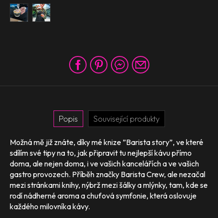
Popis
Související produkty
Možná mě již znáte, díky mé knize ”Barista story”, ve které
sdílím své tipy na to, jak připravit tu nejlepší kávu přímo
doma, ale nejen doma, i ve vašich kancelářích a ve vašich
gastro provozech. Příběh značky Barista Crew, ale nezačal
mezi stránkami knihy, nýbrž mezi šálky a mlýnky, tam, kde se
rodí nádherné aroma a chuťová symfonie, která oslovuje
každého milovníka kávy.