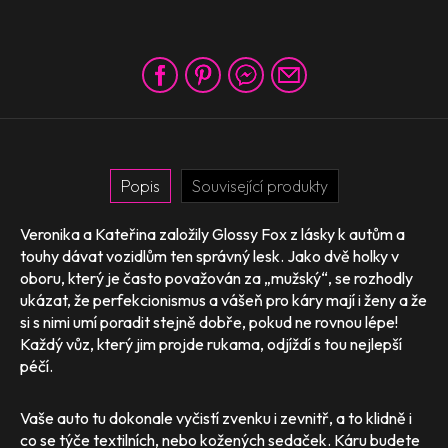
Popis
Související produkty
Veronika a Kateřina založily Glossy Fox z lásky k autům a
touhy dávat vozidlům ten správný lesk. Jako dvě holky v
oboru, který je často považován za „mužský“, se rozhodly
ukázat, že perfekcionismus a vášeň pro káry mají i ženy a že
si s nimi umí poradit stejně dobře, pokud ne rovnou lépe!
Každý vůz, který jim projde rukama, odjíždí s tou nejlepší
péčí.
Vaše auto tu dokonale vyčistí zvenku i zevnitř, a to klidně i
co se týče textilních, nebo kožených sedaček. Káru budete