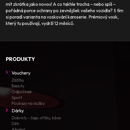
mít zkrátka jako novou! A co takhle trocha – nebo spíš –
pořádná porce ochrany po zevnějšek vašeho vozidla? S tím
si poradí varianta na voskování karoserie. Prémiový vosk,
který tu používají, vydrží 12 měsíců.
PRODUKTY
Vouchery
Zážitky
Beauty
Odpočinek
Sport
Poukazy na služby
Dárky
Dobroty - čaje, oříšky, káva
Děti
Alkohol