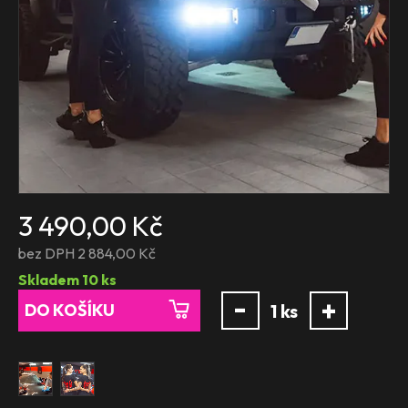
3 490,00 Kč
bez DPH 2 884,00 Kč
Skladem
10
ks
-
+
DO KOŠÍKU
1
ks