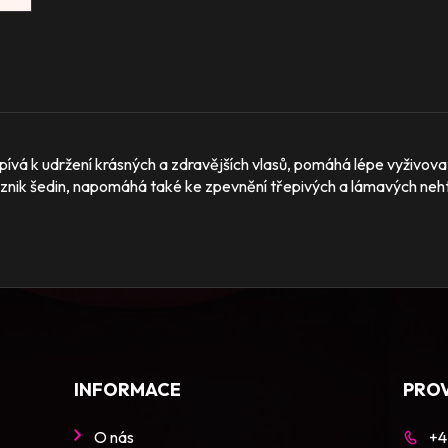
á k udržení krásných a zdravějších vlasů, pomáhá lépe vyživovat 
znik šedin, napomáhá také ke zpevnění třepivých a lámavých neh
INFORMACE
PRO
O nás
+4