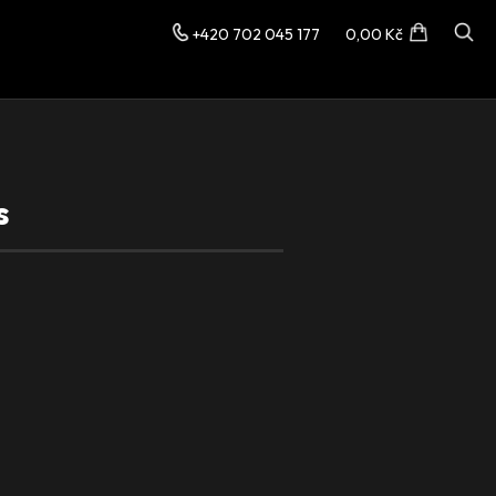
+420 702 045 177
0,00 Kč
s