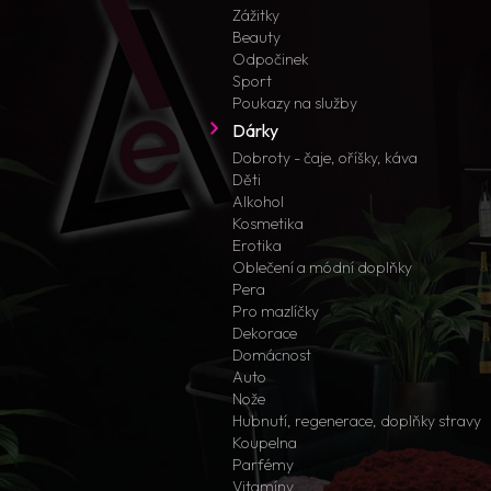
Zážitky
Beauty
Odpočinek
Sport
Poukazy na služby
Dárky
Dobroty - čaje, oříšky, káva
Děti
Alkohol
Kosmetika
Erotika
Oblečení a módní doplňky
Pera
Pro mazlíčky
Dekorace
Domácnost
Auto
Nože
Hubnutí, regenerace, doplňky stravy
Koupelna
Parfémy
Vitamíny