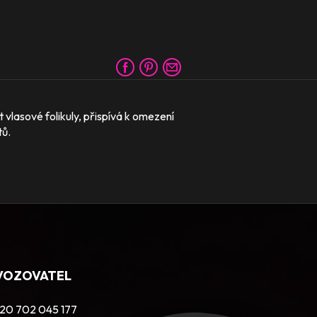
vlasové folikuly, přispívá k omezení
tů.
VOZOVATEL
20 702 045 177