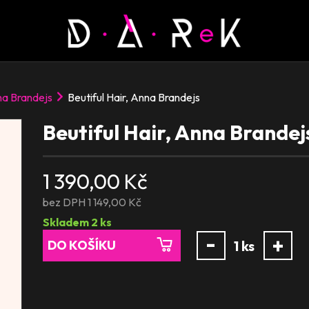
a Brandejs
Beutiful Hair, Anna Brandejs
Beutiful Hair, Anna Brandej
1 390,00 Kč
bez DPH 1 149,00 Kč
Skladem
2
ks
-
+
DO KOŠÍKU
1
ks