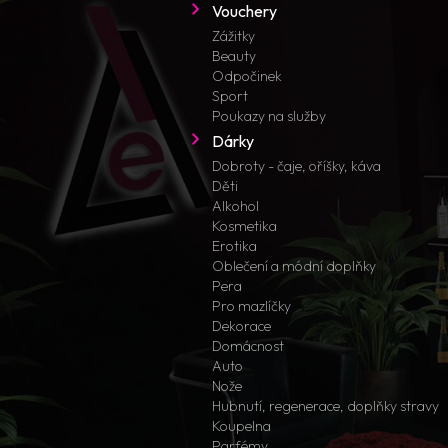
Vouchery
Zážitky
Beauty
Odpočinek
Sport
Poukazy na služby
Dárky
Dobroty - čaje, oříšky, káva
Děti
Alkohol
Kosmetika
Erotika
Oblečení a módní doplňky
Pera
Pro mazlíčky
Dekorace
Domácnost
Auto
Nože
Hubnutí, regenerace, doplňky stravy
Koupelna
Parfémy