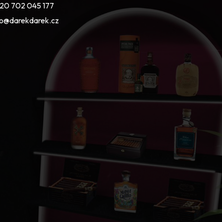
20 702 045 177
fo@darekdarek.cz