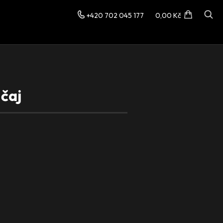
+420 702 045 177
0,00 Kč
 čaj