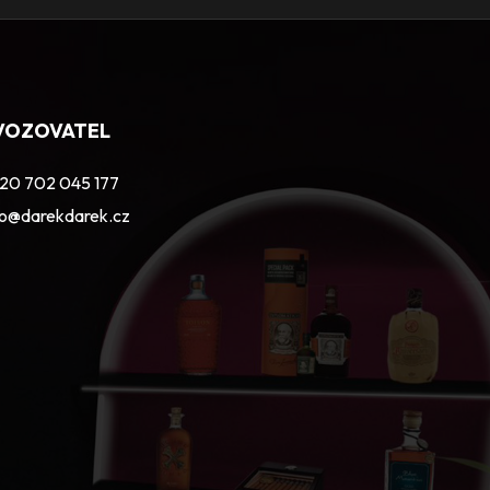
VOZOVATEL
20 702 045 177
fo@darekdarek.cz