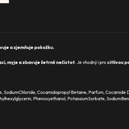
ivuje a zjemňuje pokožku.
ci, myje a zbavuje šetrně nečistot
. Je vhodný i pro
citlivou p
, SodiumChloride, Cocamidopropyl Betaine, Parfum, Cocamide DEA
thylhexylglycerin, Phenoxyethanol, PotassiumSorbate, SodiumBenz