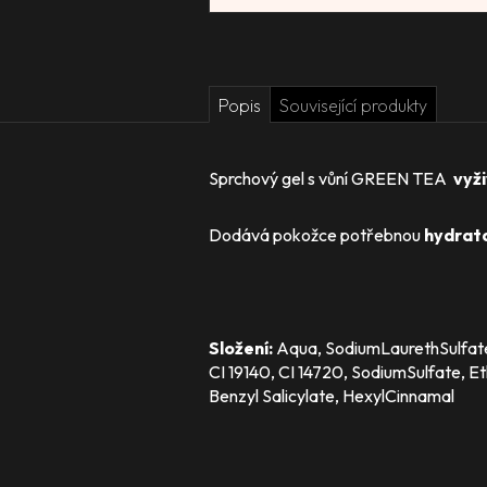
Popis
Související produkty
Sprchový gel s vůní GREEN TEA
vyž
Dodává pokožce potřebnou
hydrata
Složení:
Aqua, SodiumLaurethSulfate
CI 19140, CI 14720, SodiumSulfate, E
Benzyl Salicylate, HexylCinnamal