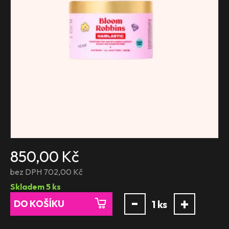
850,00 Kč
bez DPH 702,00 Kč
Skladem
5
ks
-
+
DO KOŠÍKU
1
ks