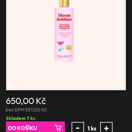
650,00 Kč
bez DPH 537,00 Kč
Skladem
7
ks
-
+
DO KOŠÍKU
1
ks