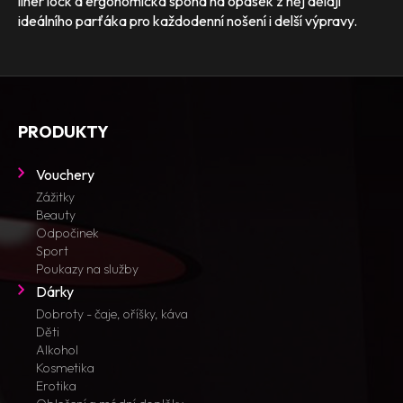
liner lock a ergonomická spona na opasek z něj dělají
ideálního parťáka pro každodenní nošení i delší výpravy.
PRODUKTY
Vouchery
Zážitky
Beauty
Odpočinek
Sport
Poukazy na služby
Dárky
Dobroty - čaje, oříšky, káva
Děti
Alkohol
Kosmetika
Erotika