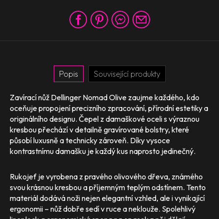
Popis
Související produkty
Zavírací nůž Dellinger Nomad Olive zaujme každého, kdo
oceňuje propojení precizního zpracování, přírodní estetiky a
originálního designu. Čepel z damaškové oceli s výraznou
kresbou přechází v detailně gravírované bolstry, které
působí luxusně a technicky zároveň. Díky vysoce
kontrastnímu damašku je každý kus naprosto jedinečný.
Rukojeť je vyrobena z pravého olivového dřeva, známého
svou krásnou kresbou a příjemným teplým odstínem. Tento
materiál dodává noži nejen elegantní vzhled, ale i vynikající
ergonomii – nůž dobře sedí v ruce a neklouže. Spolehlivý