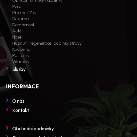
Oblečení a módní doplňky
Pera
Pro mazlíčky
Dekorace
Domácnost
Auto
Nože
Hubnutí, regenerace, doplňky stravy
Koupelna
Parfémy
Vitamíny
Služby
INFORMACE
O nás
Kontakt
Obchodní podmínky