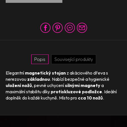
Popis
Související produkty
Elegantní
magnetický stojan
z akáciového dřeva s
nerezovou
základnou
. Nabízí bezpečné a hygienické
uložení nožů
, pevné uchycení
silnými magnety
a
maximální stabilitu díky
protiskluzové podložce
. Ideální
doplněk do každé kuchyně. Místo pro
cca 10 nožů
.