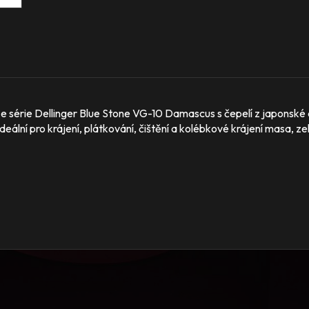
e série Dellinger Blue Stone VG-10 Damascus s čepelí z japonské
ideální pro krájení, plátkování, čištění a kolébkové krájení masa, ze