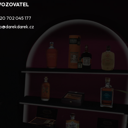
VOZOVATEL
20 702 045 177
fo@darekdarek.cz