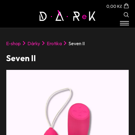
0,00 Kč
E-SHOP
E-shop
Dárky
Erotika
Seven II
O NÁS
KONTAKT
Seven II