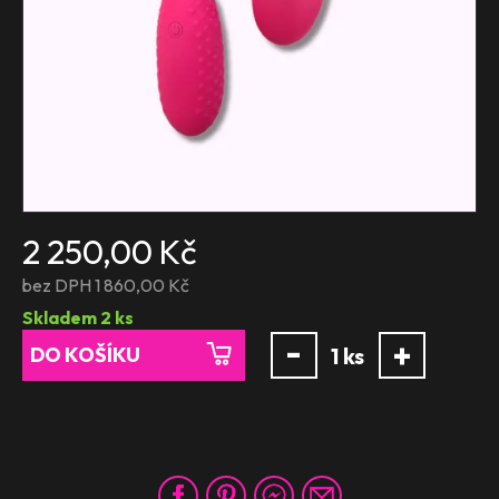
2 250,00 Kč
bez DPH 1 860,00 Kč
Skladem
2
ks
-
+
DO KOŠÍKU
1
ks