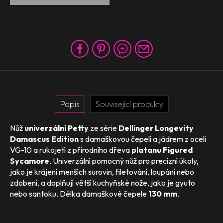
Popis
Související produkty
Nůž
univerzální Petty
ze série
Dellinger Longevity
Damascus Edition
s damaškovou čepelí a jádrem z oceli
VG-10 a rukojetí z přírodního dřeva
platanu Figured
Sycamore
. Univerzální pomocný nůž pro precizní úkoly,
jako je krájení menších surovin, filetování, loupání nebo
zdobení, a doplňují větší kuchyňské nože, jako je gyuto
nebo santoku. Délka damaškové čepele
130 mm
.