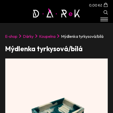
0,00 Kč
E-SHOP
E-shop
Dárky
Koupelna
Mýdlenka tyrkysová/bílá
O NÁS
KONTAKT
Mýdlenka tyrkysová/bílá