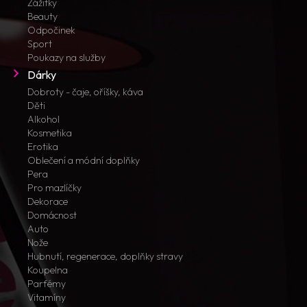
Zážitky
Beauty
Odpočinek
Sport
Poukazy na služby
Dárky
Dobroty - čaje, oříšky, káva
Děti
Alkohol
Kosmetika
Erotika
Oblečení a módní doplňky
Pera
Pro mazlíčky
Dekorace
Domácnost
Auto
Nože
Hubnutí, regenerace, doplňky stravy
Koupelna
Parfémy
Vitamíny