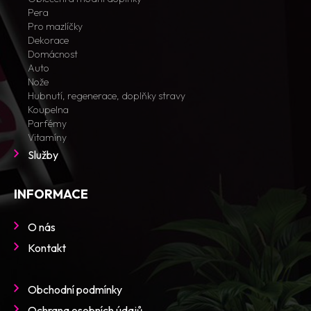
Pera
Pro mazlíčky
Dekorace
Domácnost
Auto
Nože
Hubnutí, regenerace, doplňky stravy
Koupelna
Parfémy
Vitamíny
Služby
INFORMACE
O nás
Kontakt
Obchodní podmínky
Ochrana osobních údajů