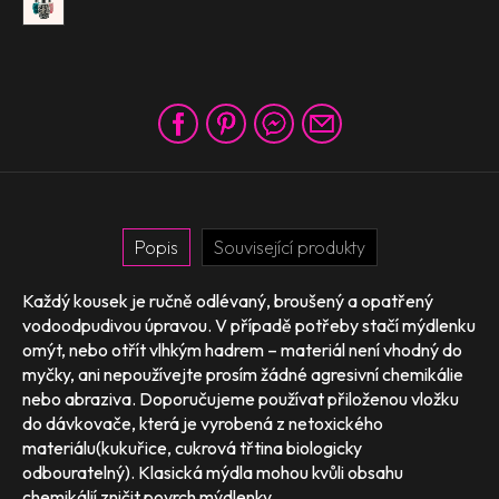
Popis
Související produkty
Každý kousek je ručně odlévaný, broušený a opatřený
vodoodpudivou úpravou. V případě potřeby stačí mýdlenku
omýt, nebo otřít vlhkým hadrem – materiál není vhodný do
myčky, ani nepoužívejte prosím žádné agresivní chemikálie
nebo abraziva. Doporučujeme používat přiloženou vložku
do dávkovače, která je vyrobená z netoxického
materiálu(kukuřice, cukrová třtina biologicky
odbouratelný). Klasická mýdla mohou kvůli obsahu
chemikálií zničit povrch mýdlenky.