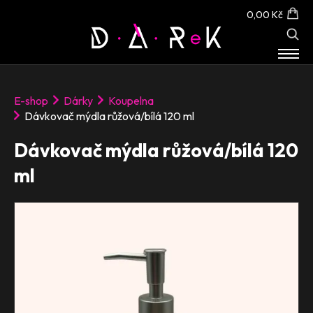
0,00 Kč
E-SHOP
E-shop
Dárky
Koupelna
O NÁS
Dávkovač mýdla růžová/bílá 120 ml
KONTAKT
Dávkovač mýdla růžová/bílá 120
ml