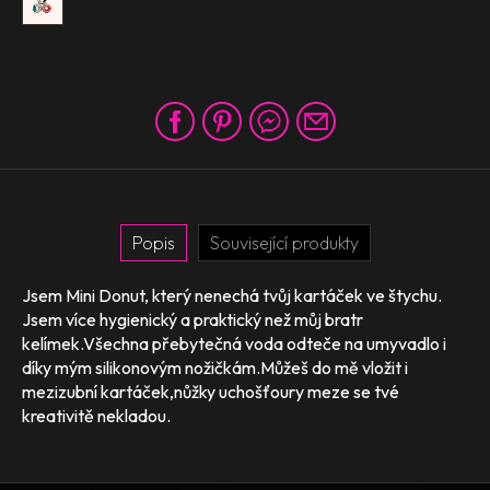
Popis
Související produkty
Jsem Mini Donut, který nenechá tvůj kartáček ve štychu.
Jsem více hygienický a praktický než můj bratr
kelímek.Všechna přebytečná voda odteče na umyvadlo i
díky mým silikonovým nožičkám.Můžeš do mě vložit i
mezizubní kartáček,nůžky uchošťoury meze se tvé
kreativitě nekladou.