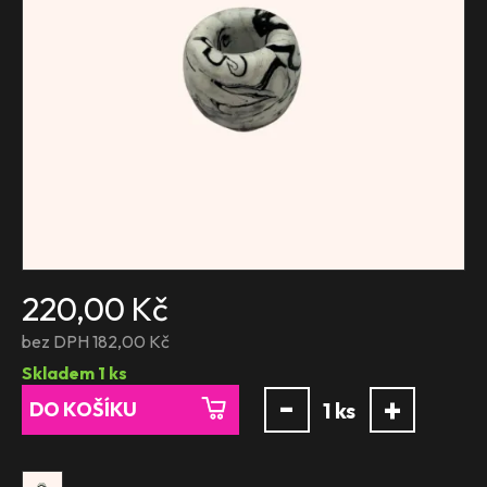
220,00 Kč
bez DPH 182,00 Kč
Skladem
1
ks
-
+
DO KOŠÍKU
1
ks