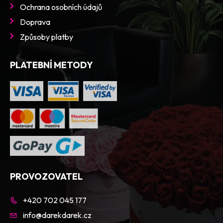
Vánoce
Ochrana osobních údajů
Valentýn
Doprava
Den matek
Způsoby platby
Den otců
PLATEBNÍ METODY
FILTROVAT
PROVOZOVATEL
+420 702 045 177
info@darekdarek.cz