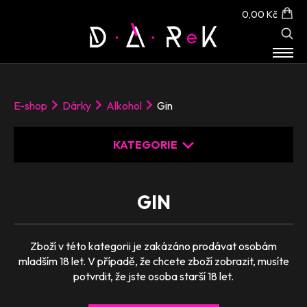
0,00 Kč
E-SHOP
O NÁS
E-shop
Dárky
Alkohol
Gin
KONTAKT
KATEGORIE
GIN
VOUCHERY
Zboží v této kategorii je zakázáno prodávat osobám
mladším 18 let. V případě, že chcete zboží zobrazit, musíte
Zážitky
potvrdit, že jste osoba starší 18 let.
Beauty
Odpočinek
Sport