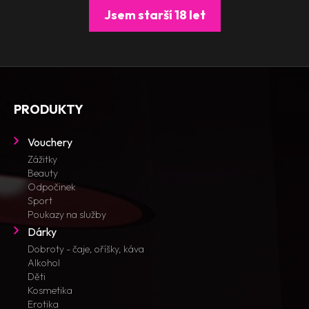
Jsem starší 18 let
Poukazy na služby
DÁRKY
Dobroty - čaje, oříšky, káva
Alkohol
Gin
PRODUKTY
Likéry
Pálenky
Prosecca, champagne
Vouchery
Rum
Zážitky
Tequila
Beauty
Víno
Odpočinek
Sport
Vodka
Poukazy na služby
Děti
Dárky
Kosmetika
Dobroty - čaje, oříšky, káva
Erotika
Alkohol
Oblečení a módní doplňky
Děti
Pera
Kosmetika
Pro mazlíčky
Erotika