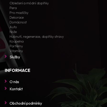
Dekorace
Oblečení a módní doplňky
Domácnost
Pera
Auto
Pro mazlíčky
Nože
Dekorace
Hubnutí, regenerace, doplňky stravy
Domácnost
Auto
Koupelna
Nože
Parfémy
Hubnutí, regenerace, doplňky stravy
Vitamíny
Koupelna
SLUŽBY
Parfémy
Vitamíny
Služby
CENOVÉ ROZMEZÍ
INFORMACE
O nás
DÁRKY PRO KOHO
Kontakt
Pro ženy
Pro muže
Obchodní podmínky
Pro mazlíčky