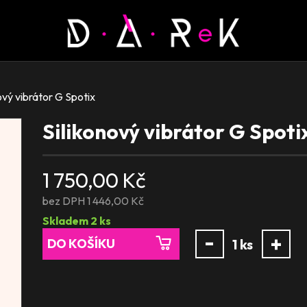
ový vibrátor G Spotix
Silikonový vibrátor G Spoti
1 750,00 Kč
bez DPH 1 446,00 Kč
Skladem
2
ks
-
+
DO KOŠÍKU
1
ks