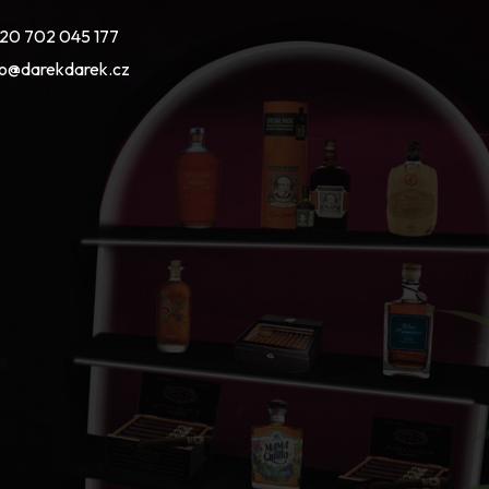
20 702 045 177
fo@darekdarek.cz