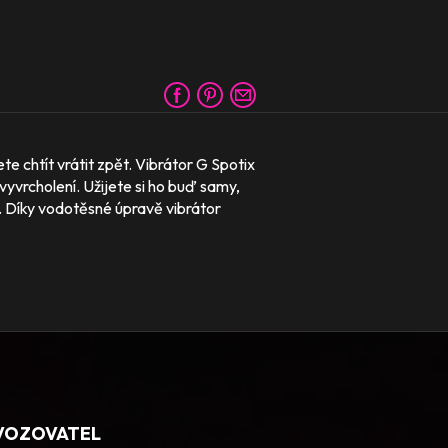
e chtít vrátit zpět. Vibrátor G Spotix
 vyvrcholení. Užijete si ho buď samy,
e. Díky vodotěsné úpravě vibrátor
VOZOVATEL