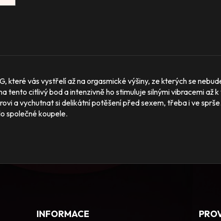
, které vás vystřelí až na orgasmické výšiny, ze kterých se nebudet
a tento citlivý bod a intenzivně ho stimuluje silnými vibracemi až k
ovi a vychutnat si delikátní potěšení před sexem, třeba i ve sprš
 do společné koupele.
INFORMACE
PRO