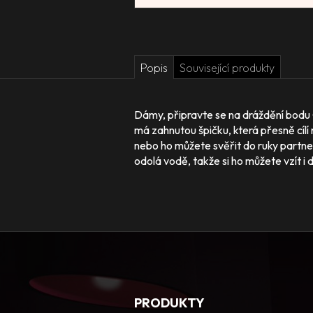
Popis
Související produkty
Dámy, připravte se na dráždění bodu G
má zahnutou špičku, která přesně cílí n
nebo ho můžete svěřit do ruky partner
odolá vodě, takže si ho můžete vzít i
PRODUKTY