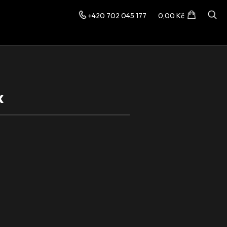
+420 702 045 177
0,00 Kč
x