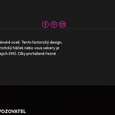
nské oceli. Tento historický design,
eristický háček nebo vous sekery je
ejich štítů. Díky protažené řezné
VOZOVATEL