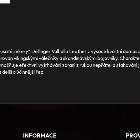
usaté sekery“ Dellinger Valhalla Leather z vysoce kvalitní damascé
nspirován vikingskými válečníky a skandinávskými bojovníky. Charakt
umožňuje efektivní vytrhávání zbraní z rukou nepřátel a stahování j
 delší a účinnější řez.
INFORMACE
PRO