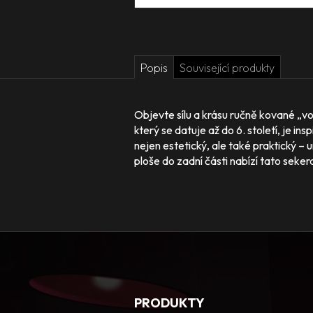
Popis
Související produkty
Objevte sílu a krásu ručně kované „vo
který se datuje až do 6. století, je i
nejen estetický, ale také praktický – 
ploše do zadní části nabízí tato sekera
PRODUKTY