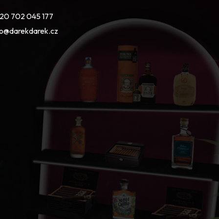
20 702 045 177
fo@darekdarek.cz