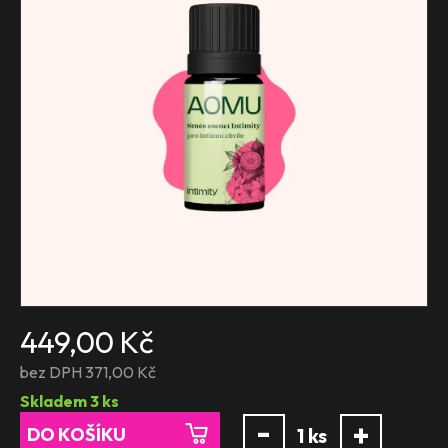
449,00 Kč
bez DPH 371,00 Kč
Skladem
3
ks
-
+
DO KOŠÍKU
1
ks