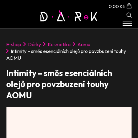
0,00 Kč
E-SHOP
E-shop
Dárky
Kosmetika
Aomu
O NÁS
Intimity – směs esenciálních olejů pro povzbuzení touhy
KONTAKT
AOMU
Intimity – směs esenciálních
olejů pro povzbuzení touhy
AOMU