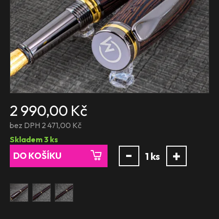
2 990,00 Kč
bez DPH 2 471,00 Kč
Skladem
3
ks
-
+
DO KOŠÍKU
1
ks