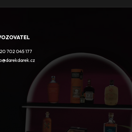
VOZOVATEL
20 702 045 177
fo@darekdarek.cz