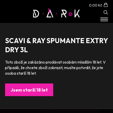
0,00 Kč
E-SHOP
O NÁS
SCAVI & RAY SPUMANTE EXTRY
KONTAKT
DRY 3L
Toto zboží je zakázáno prodávat osobám mladším 18 let. V
případě, že chcete zboží zobrazit, musíte potvrdit, že jste
osoba starší 18 let.
Jsem starší 18 let