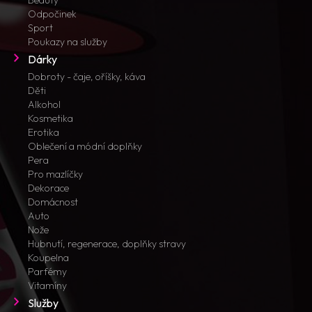
Beauty
Odpočinek
Sport
Poukazy na služby
Dárky
Dobroty - čaje, oříšky, káva
Děti
Alkohol
Kosmetika
Erotika
Oblečení a módní doplňky
Pera
Pro mazlíčky
Dekorace
Domácnost
Auto
Nože
Hubnutí, regenerace, doplňky stravy
Koupelna
Parfémy
Vitamíny
Služby