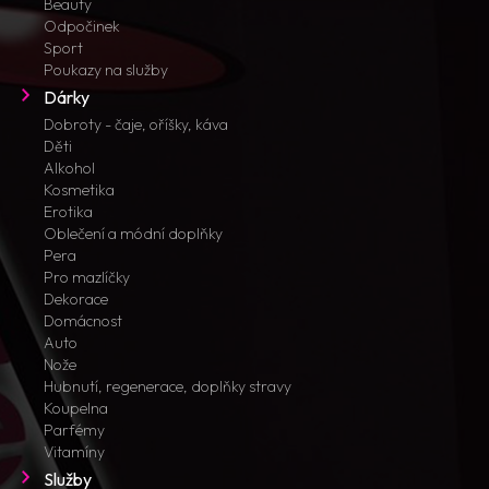
Beauty
Odpočinek
Sport
Poukazy na služby
Dárky
Dobroty - čaje, oříšky, káva
Děti
Alkohol
Kosmetika
Erotika
Oblečení a módní doplňky
Pera
Pro mazlíčky
Dekorace
Domácnost
Auto
Nože
Hubnutí, regenerace, doplňky stravy
Koupelna
Parfémy
Vitamíny
Služby