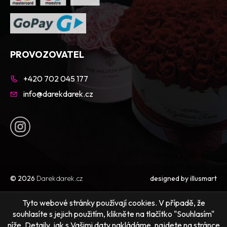
PROVOZOVATEL
+420 702 045 177
info@darekdarek.cz
© 2026
Darekdarek.cz
designed by
illusmart
Tyto webové stránky používají cookies. V případě, že
souhlasíte s jejich použitím, klikněte na tlačítko "Souhlasím"
níže. Detaily, jak s Vašimi daty nakládáme, najdete na stránce