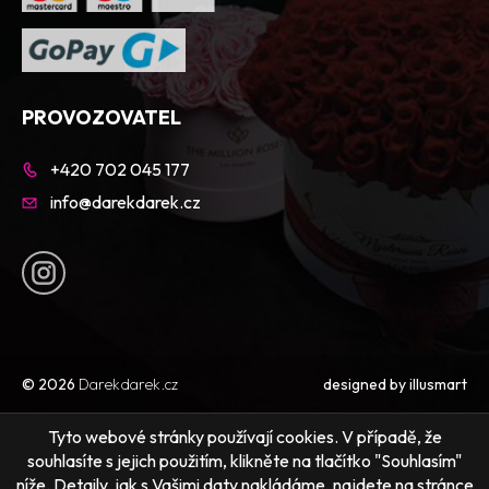
PROVOZOVATEL
+420 702 045 177
info@darekdarek.cz
© 2026
Darekdarek.cz
designed by
illusmart
Tyto webové stránky používají cookies. V případě, že
souhlasíte s jejich použitím, klikněte na tlačítko "Souhlasím"
níže. Detaily, jak s Vašimi daty nakládáme, najdete na stránce