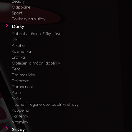
Beauty
Odpočinek
Sport
Poukazy na služby
Dárky
Dobroty - čaje, oříšky, káva
Děti
Alkohol
Kosmetika
Erotika
Oblečení a módní doplňky
Pera
Pro mazlíčky
Dekorace
Domácnost
Auto
Nože
Hubnutí, regenerace, doplňky stravy
Koupelna
Parfémy
Vitamíny
Služby