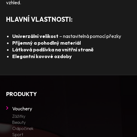
vzhled.
HLAVNÍ VLASTNOSTI:
Univerzální velikost
– nastavitelná pomocí přezky
Příjemný a pohodlný materiál
Látková podšívka na vnitřní straně
Elegantní kovové ozdoby
PRODUKTY
Vouchery
Zážitky
Beauty
Odpočinek
Sport