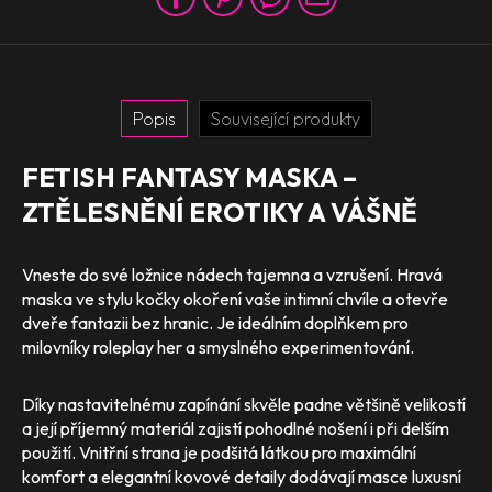
Popis
Související produkty
FETISH FANTASY MASKA –
ZTĚLESNĚNÍ EROTIKY A VÁŠNĚ
Vneste do své ložnice nádech tajemna a vzrušení. Hravá
maska ve stylu kočky okoření vaše intimní chvíle a otevře
dveře fantazii bez hranic. Je ideálním doplňkem pro
milovníky roleplay her a smyslného experimentování.
Díky nastavitelnému zapínání skvěle padne většině velikostí
a její příjemný materiál zajistí pohodlné nošení i při delším
použití. Vnitřní strana je podšitá látkou pro maximální
komfort a elegantní kovové detaily dodávají masce luxusní