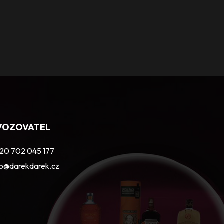
VOZOVATEL
20 702 045 177
fo@darekdarek.cz