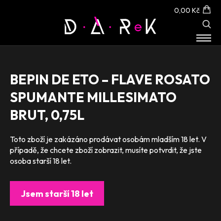
0,00 Kč
E-SHOP
O NÁS
BEPIN DE ETO – FLAVE ROSATO
KONTAKT
SPUMANTE MILLESIMATO
BRUT, 0,75L
Toto zboží je zakázáno prodávat osobám mladším 18 let. V
případě, že chcete zboží zobrazit, musíte potvrdit, že jste
osoba starší 18 let.
Jsem starší 18 let