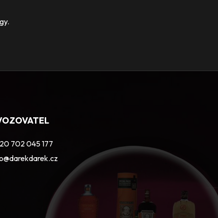
gy.
VOZOVATEL
20 702 045 177
fo@darekdarek.cz