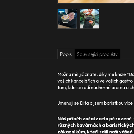
Popis
Související produkty
Možná mě již znáte, díky mé knize ”Bar
vašich kancelářích a ve vašich gastro
tam, kde se rodí nádherné aroma a ch
Jmenuji se Dita a jsem baristkou více 
Náš příběh začal zcela přirozeně 
různých kavárnách a baristických 
zákazníkům, kteří sdílí naši vášeň