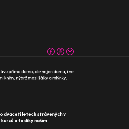
í kávu přímo doma, ale nejen doma, i ve
 knihy, nýbrž mezi šálky a mlýnky,
Po dvaceti letech strávených v
 kurzů a to díky našim