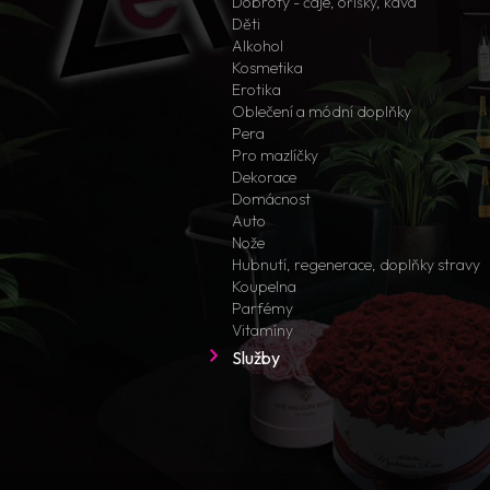
Dobroty - čaje, oříšky, káva
Děti
Alkohol
Kosmetika
Erotika
Oblečení a módní doplňky
Pera
Pro mazlíčky
Dekorace
Domácnost
Auto
Nože
Hubnutí, regenerace, doplňky stravy
Koupelna
Parfémy
Vitamíny
Služby