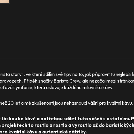
ista story”, ve které sdílím své tipy na to, jak připravit tu nejlepš
 provozech. Příběh značky Barista Crew, ale nezačal mezi stránkami
uťová symfonie, která oslovuje každého milovníka kávy.
než 20 let a mé zkušenosti jsou nehasnoucí vášní pro kvalitní kávu.
– láskou ke kávě a potřebou sdílet tuto vášeň s ostatními. 
projektech to rostlo a rostlo a vyrostlo až do baristických
 pro kvalitní kávu a autentické zážitky.