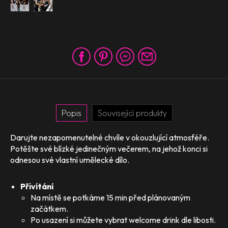
Popis
Související produkty
Darujte nezapomenutelné chvíle v okouzlující atmosféře.
Potěšte své blízké jedinečným večerem, na jehož konci si
odnesou své vlastní umělecké dílo.
Přivítání
Na místě se potkáme 15 min před plánovaným
začátkem.
Po usazení si můžete vybrat welcome drink dle libosti.